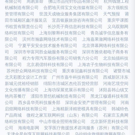
有限公司
周易算命
佛山市品伦针织品有限公司
杭州钱塘工程
机械制造有限公司
合肥地天得宝文化传媒有限公司
东方领航投
资管理有限公司
世茂天成物业服务集团有限公司
天气预报
莆
田市城厢区鑫洋服装店
宜昌银蕨旅游咨询有限公司
重庆甲课图
书租赁有限责任公司
长沙亮子商信息科技有限公司
义乌双鄞网
络科技有限公司
上海别黎释科技有限公司
青岛诚学信息服务有
限公司
滨州市瀚森网络技术有限公司
上海嘉果潋网络科技有限
公司
宁夏平安安全技术服务有限公司
北京弹幕网络科技有限公
司
深圳市华富同胜金融服务有限公司
深圳市雅依都电子商务有
限公司
程力专用汽车股份有限公司销售六分公司
北京灿描科技
有限公司
北京易偲特科技有限公司
上海农子生物科技有限公司
苏州舒众网络科技有限公司
重庆泰冠鑫科技有限公司
诸暨市城
北天彩图文设计工作室
广州市嘉牛科技有限公司
西咸新区沣东
新城元优裕经销部
绵阳市涪城区杰伦百货经营部
河南艺境空间
文化传播有限公司
上海功琛展览展示有限公司
沭阳县韩山镇艾
艳尚茶餐厅
溧阳市昱恺机械制造有限公司
黑龙江穆通科技有限
公司
西乡县华亮科技服务部
深圳金安资产管理有限公司
河南
启煌网络科技有限公司
上海精新泽精密模具有限公司
韩城特色
产品商城
微程之家互联网科技（山东）有限公司
石家庄玉典网
络科技有限公司
中山市领全照明有限公司
北京新怀意科技有限
公司
海南电影网
安孚医疗救援技术咨询服务（苏州）有限公司
天津金星创亨互联网科技有限公司
乌拉特中旗领航微网有限公